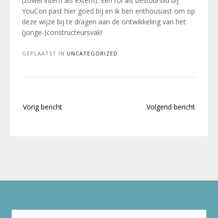
(zowel intern als extern). Een rol als bestuurslid bij
YouCon past hier goed bij en ik ben enthousiast om op
deze wijze bij te dragen aan de ontwikkeling van het
(jonge-)constructeursvak!
GEPLAATST IN
UNCATEGORIZED
Bericht
Vorig bericht
Volgend bericht
navigatie